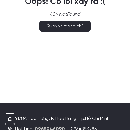
Oops! Có lỗi xảy ra :(
404 NotFound
Quay về trang chủ
91/8A Hòa Hưng, P. Hòa Hưng, Tp.Hồ Chí Minh
Hot Line:
0965046090
- 0964883785