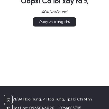
Oops! Có lỗi xảy ra :(
404 NotFound
Quay về trang chủ
91/8A Hòa Hưng, P. Hòa Hưng, Tp.Hồ Chí Minh
Hot Line:
0965046090
- 0964883785