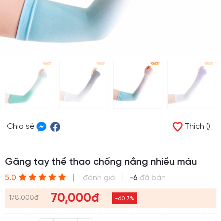
Chia sẻ
Thích ()
Găng tay thể thao chống nắng nhiều màu
(*)
(*)
(*)
(*)
(*)
5.0
đánh giá
-6
đã bán
70,000đ
178,000đ
-60.7%