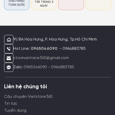
GIAO HÀNG
TRẢ TRONG 3
TOÀN QUỐC
NGÀY
91/8A Hòa Hưng, P. Hòa Hưng, Tp.Hồ Chí Minh
Hot Line:
0965046090
- 0964883785
storevietrace365@gmail.com
Zalo:
0965046090 - 0964883785
Liên hệ chúng tôi
Câu chuyện Vietstore365
Tin tức
Tuyển dụng