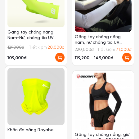
Găng tay chống nắng
Băng đô thể thao
nam, nữ chống tia UV
headband nam nữ GoodFit
GoodFit GF206G
GF802SB
220,000
đ
Tiết kiệm
71,000
đ
119,200 - 149,000đ
31,200 - 39,000đ
Găng tay chống nắng, giữ
COMBO khăn đa năng