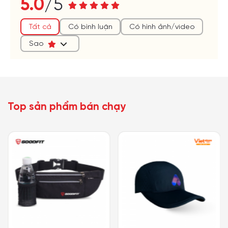
5.0
/5
(*)
(*)
(*)
(*)
(*)
Tất cả
Có bình luận
Có hình ảnh/video
Sao
Top sản phẩm bán chạy