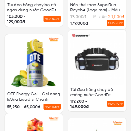
Túi đeo hông chạy bộ có
Nón thể thao SuperRun
ngăn đựng nước GoodFit
Royabe (Logo mới) - Màu
GF108RB
đen
103,200 -
199,000
đ
Tiết kiệm
20,000
đ
MUA NGAY
129,000đ
179,000đ
MUA NGAY
Túi đeo hông chạy bộ
OTE Energy Gel - Gel năng
chống nước GoodFit
lượng Liquid vị Chanh
GF120RB
119,200 -
MUA NGAY
149,000đ
55,250 - 65,000đ
MUA NGAY