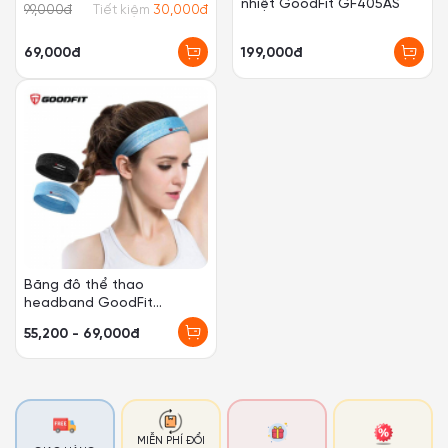
nhiệt GoodFit GF405AS
Royabe và găng tay
Royabe
228,000
đ
Tiết kiệm
43,000
đ
199,000đ
185,000đ
MIỄN PHÍ ĐỔI