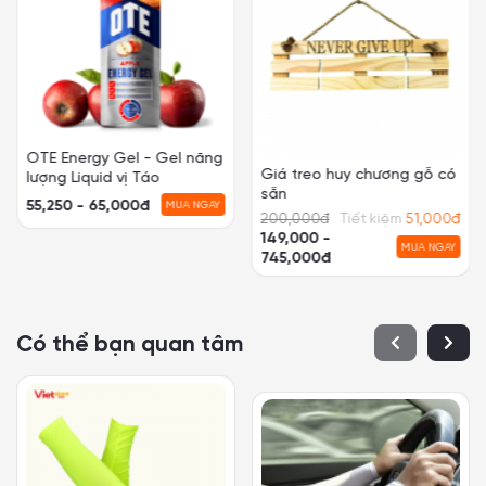
OTE Energy Gel - Gel năng
Giá treo huy chương gỗ có
lượng Liquid vị Táo
sẵn
55,250 - 65,000đ
MUA NGAY
200,000
đ
Tiết kiệm
51,000
đ
149,000 -
MUA NGAY
745,000đ
Có thể bạn quan tâm