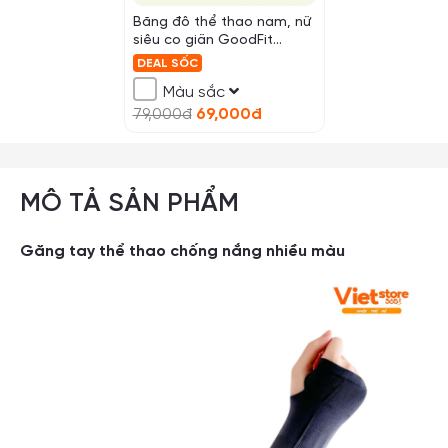
Băng đô thể thao nam, nữ
siêu co giãn GoodFit
GF804SB
DEAL SỐC
Màu sắc
79,000đ
69,000đ
MÔ TẢ SẢN PHẨM
Găng tay thể thao chống nắng nhiều màu