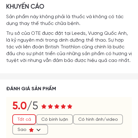
KHUYẾN CÁO
Sản phẩm này không phải là thuốc và không có tác
dụng thay thế thuốc chữa bệnh.
Trụ sở của OTE được đặt tại Leeds, Vương Quốc Anh,
là kỷ nguyên mới trong dinh dưỡng thể thao. Sự hợp
tác với liên đoàn British Triathlon cũng chính là bước
đầu cho sự phát triển của những sản phẩm có hương vị
tuyệt vời nhưng vẫn đảm bảo được hiệu quả cao nhất.
ĐÁNH GIÁ SẢN PHẨM
5.0
/5
(*)
(*)
(*)
(*)
(*)
Tất cả
Có bình luận
Có hình ảnh/video
Sao