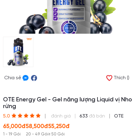
Chia sẻ
Thích ()
OTE Energy Gel - Gel năng lượng Liquid vị Nho
rừng
(*)
(*)
(*)
(*)
(*)
5.0
đánh giá
633
đã bán
OTE
65,000đ
58,500đ
55,250đ
1 - 19 Gói
20 - 49 Gói
≥ 50 Gói