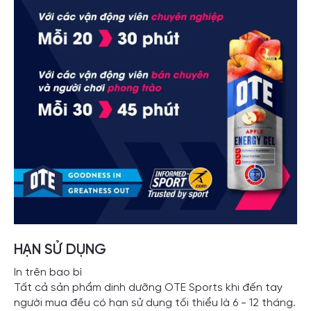
HẠN SỬ DỤNG
In trên bao bì
Tất cả sản phẩm dinh dưỡng OTE Sports khi đến tay
người mua đều có hạn sử dụng tối thiểu là 6 - 12 tháng.