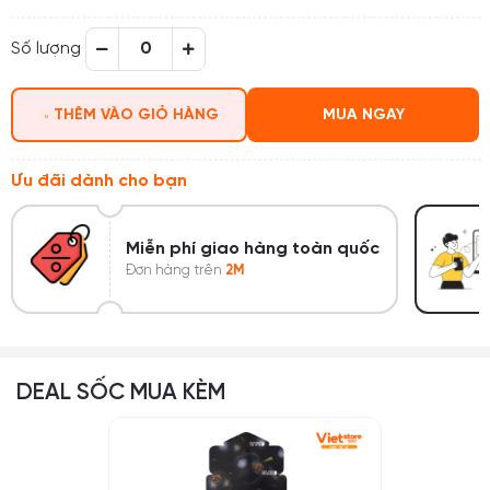
Số lượng
THÊM VÀO GIỎ HÀNG
MUA NGAY
Ưu đãi dành cho bạn
Nhận đặt hàng theo yêu cầu
àn quốc
Liên hệ:
0965046090
-
0964883785
DEAL SỐC MUA KÈM