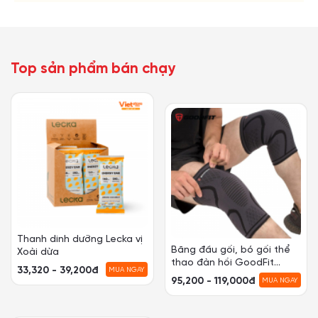
Top sản phẩm bán chạy
Băng đầu gối, bó gối thể
Giá treo huy chương gỗ có
thao đàn hồi GoodFit
sẵn
GF518K
200,000
đ
Tiết kiệm
51,000
đ
95,200 - 119,000đ
MUA NGAY
149,000 -
MUA NGAY
745,000đ