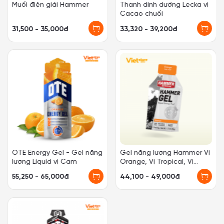
Muối điện giải Hammer
Thanh dinh dưỡng Lecka vị
Cacao chuối
31,500 - 35,000đ
33,320 - 39,200đ
OTE Energy Gel - Gel năng
Gel năng lượng Hammer Vị
lượng Liquid vị Cam
Orange, Vị Tropical, Vị
Chocolate, Vị Apple
55,250 - 65,000đ
44,100 - 49,000đ
Cinnamon