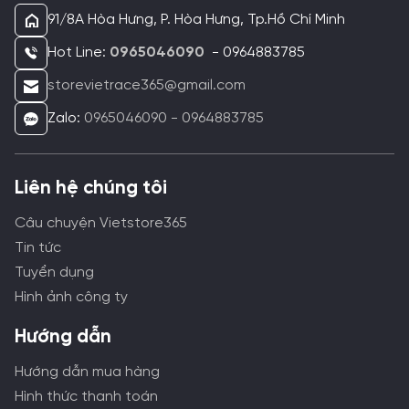
91/8A Hòa Hưng, P. Hòa Hưng, Tp.Hồ Chí Minh
Hot Line:
0965046090
- 0964883785
storevietrace365@gmail.com
Zalo:
0965046090 - 0964883785
Liên hệ chúng tôi
Câu chuyện Vietstore365
Tin tức
Tuyển dụng
Hình ảnh công ty
Hướng dẫn
Hướng dẫn mua hàng
Hình thức thanh toán