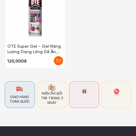
OTE Super Gel - Gel Năng
Lượng Dạng Lỏng Dễ Ăn,
Hương Vị Tự Nhiên, Dễ
120,000đ
Dàng Tiêu Hóa
MIỄN PHÍ ĐỔI
GIAO HÀNG
TRẢ TRONG 3
TOÀN QUỐC
NGÀY