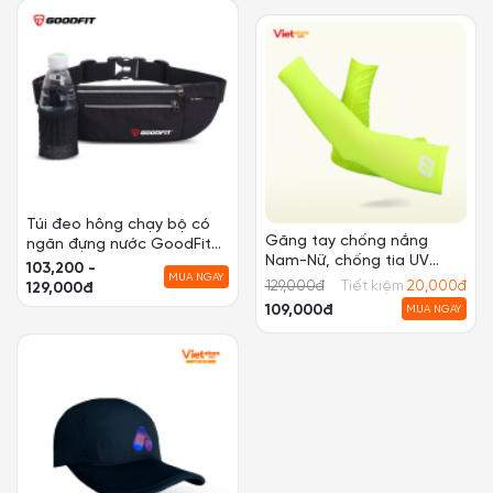
Găng tay chống nắng
Túi đeo hông chạy bộ
Nam-Nữ, chống tia UV
chống nước GoodFit
Royabe
GF120RB
119,200 -
129,000
đ
Tiết kiệm
20,000
đ
MUA NGAY
149,000đ
109,000đ
MUA NGAY