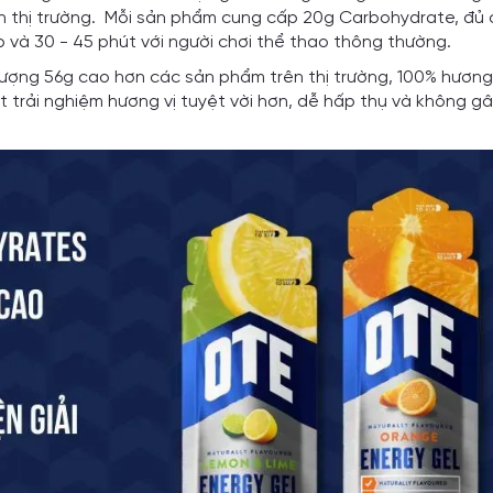
n thị trường. Mỗi sản phẩm cung cấp 20g Carbohydrate, đủ 
p và 30 - 45 phút với người chơi thể thao thông thường.
ượng 56g cao hơn các sản phẩm trên thị trường, 100% hương v
 trải nghiệm hương vị tuyệt vời hơn, dễ hấp thụ và không g