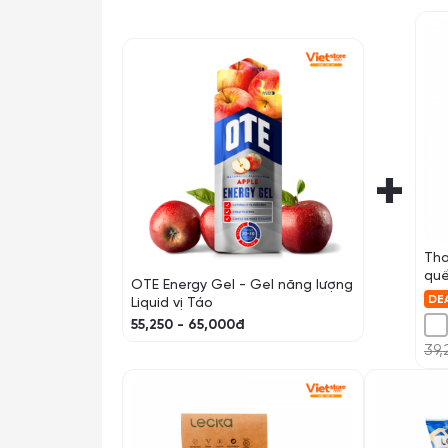
+
Tha
qu
OTE Energy Gel - Gel năng lượng
DE
Liquid vị Táo
55,250 - 65,000đ
39