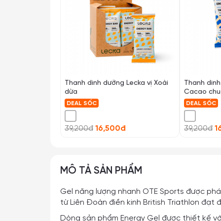
Thanh dinh dưỡng Lecka vị Xoài
Thanh dinh
dừa
Cacao chu
DEAL SỐC
DEAL SỐC
39,200đ
16,500đ
39,200đ
1
MÔ TẢ SẢN PHẨM
Gel năng lượng nhanh OTE Sports được phát
từ Liên Đoàn điền kinh British Triathlon đạ
Dòng sản phẩm Energy Gel được thiết kế với