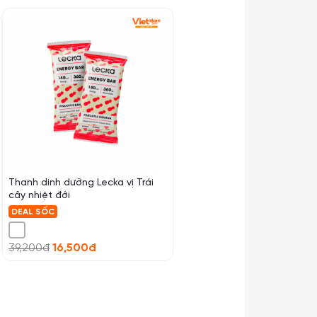
Thanh dinh dưỡng Lecka vị Trái
cây nhiệt đới
DEAL SỐC
39,200đ
16,500đ
Túi đeo hông chạy bộ chống