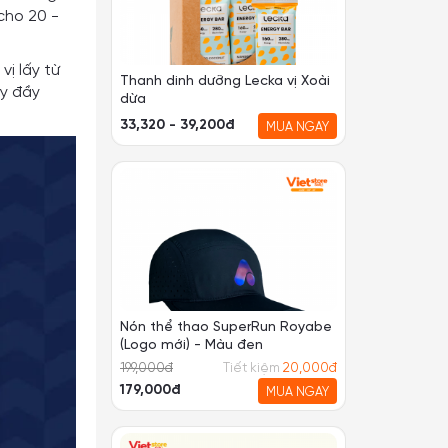
cho 20 -
ị lấy từ
Thanh dinh dưỡng Lecka vị Xoài
ây đầy
dừa
33,320 - 39,200đ
MUA NGAY
Nón thể thao SuperRun Royabe
(Logo mới) - Màu đen
199,000
đ
Tiết kiệm
20,000
đ
179,000đ
MUA NGAY