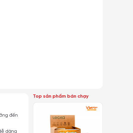
nước GoodFit GF120RB
119,200 - 149,000đ
MUA NGAY
Giá treo huy chương gỗ có sẵn
200,000
đ
Tiết kiệm
51,000
đ
149,000 - 745,000đ
MUA NGAY
Top sản phẩm bán chạy
ưỡng đến
 dễ dàng