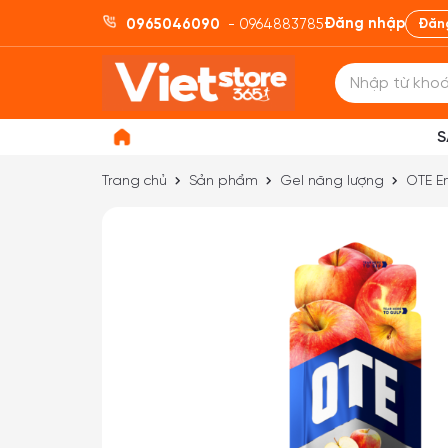
Đăng nhập
0965046090
- 0964883785
Đăn
S
Trang chủ
Sản phẩm
Gel năng lượng
OTE En