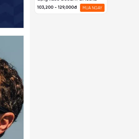
103,200 - 129,000đ
MUA NGAY
Băng đầu gối, bó gối thể thao
đàn hồi GoodFit GF518K
95,200 - 119,000đ
MUA NGAY