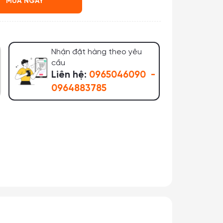
MUA NGAY
Nhận đặt hàng theo yêu
cầu
Liên hệ:
0965046090
-
0964883785