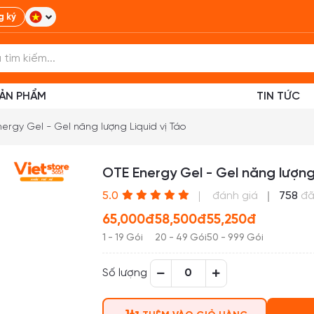
g ký
ẢN PHẨM
TIN TỨC
ergy Gel - Gel năng lượng Liquid vị Táo
OTE Energy Gel - Gel năng lượng 
(*)
(*)
(*)
(*)
(*)
5.0
đánh giá
758
đã
65,000đ
58,500đ
55,250đ
1 - 19 Gói
20 - 49 Gói
50 - 999 Gói
Số lượng