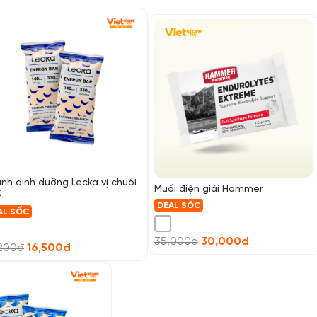
nh dinh dưỡng Lecka vị chuối
Muối điện giải Hammer
ế
DEAL SỐC
AL SỐC
35,000đ
30,000đ
,200đ
16,500đ