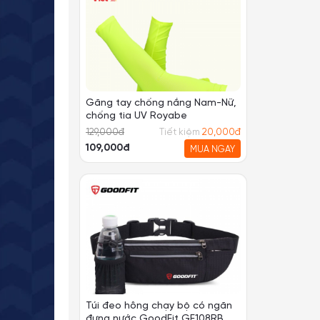
Găng tay chống nắng Nam-Nữ,
chống tia UV Royabe
129,000
đ
Tiết kiệm
20,000
đ
109,000đ
MUA NGAY
Túi đeo hông chạy bộ có ngăn
đựng nước GoodFit GF108RB