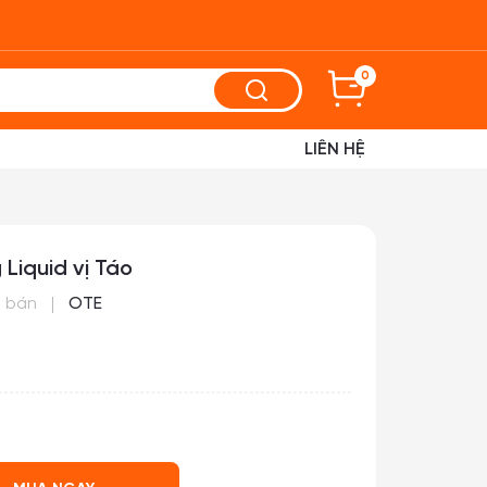
0
LIÊN HỆ
Liquid vị Táo
 bán
OTE