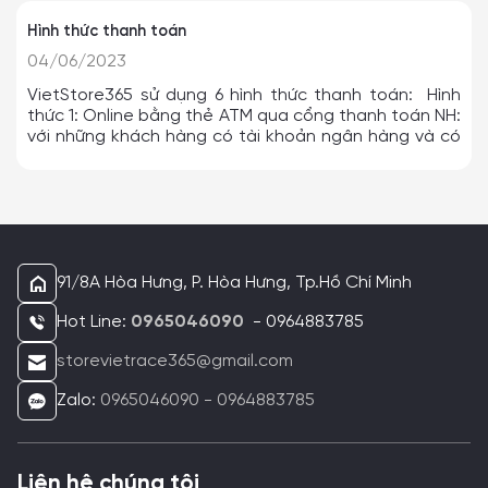
Hình thức thanh toán
04/06/2023
VietStore365 sử dụng 6 hình thức thanh toán: Hình
thức 1: Online bằng thẻ ATM qua cổng thanh toán NH:
với những khách hàng có tài khoản ngân hàng và có
đăng ký chuyển khoản internet banking. Hình thức 2:
Online bằng thẻ tín dụng, ghi nợ (Visa/Master/JCB)
Hình thức 3: Thanh toán qua ví Zalo Pay. Hình thức 4:
Thanh toán bằng quét QR. Hình thức 5: Tự chuyển
khoản qua ngân hàng: áp dụng với khách hàng
không có thẻ tín dụng và nội dung chuyển khoản với
cú pháp sau: Cú pháp chuyển khoản: Mã đơn
91/8A Hòa Hưng, P. Hòa Hưng, Tp.Hồ Chí Minh
hàng_Họ tên_Số đt (Ví dụ: 20200418 Le Thi
Hot Line:
0965046090
- 0964883785
Le 0985608060) * Ngân hàng VietComBank: NGUYỄN
LÊ QUỲNH GIANG - 9838284140 - VIETCOMBANK CAO
storevietrace365@gmail.com
THẮNG Q10 Hình thức 6: Thanh toán khi nhận hàng
(COD)
Zalo:
0965046090 - 0964883785
Liên hệ chúng tôi