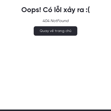
Oops! Có lỗi xảy ra :(
404 NotFound
Quay về trang chủ