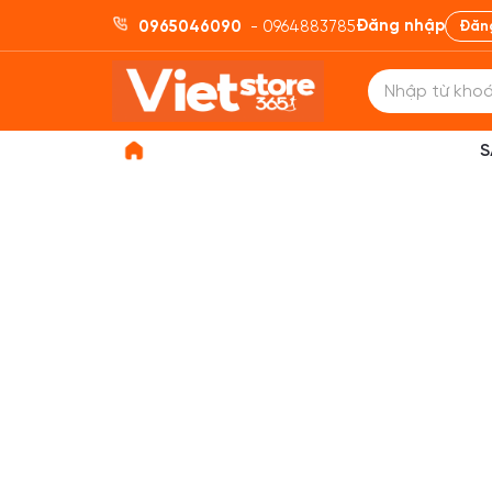
Đăng nhập
0965046090
- 0964883785
Đăn
S