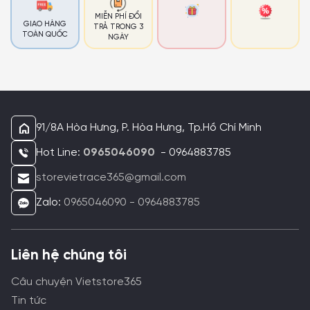
MIỄN PHÍ ĐỔI
GIAO HÀNG
TRẢ TRONG 3
TOÀN QUỐC
NGÀY
91/8A Hòa Hưng, P. Hòa Hưng, Tp.Hồ Chí Minh
Hot Line:
0965046090
- 0964883785
storevietrace365@gmail.com
Zalo:
0965046090 - 0964883785
Liên hệ chúng tôi
Câu chuyện Vietstore365
Tin tức