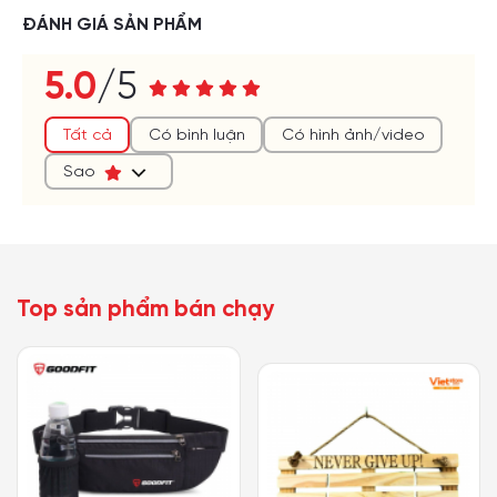
ĐÁNH GIÁ SẢN PHẨM
5.0
/5
(*)
(*)
(*)
(*)
(*)
Tất cả
Có bình luận
Có hình ảnh/video
Sao
Top sản phẩm bán chạy