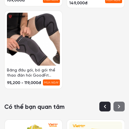
109,000đ
MUA NGAY
MUA NGAY
149,000đ
Băng đầu gối, bó gối thể
thao đàn hồi GoodFit
GF518K
95,200 - 119,000đ
MUA NGAY
Có thể bạn quan tâm