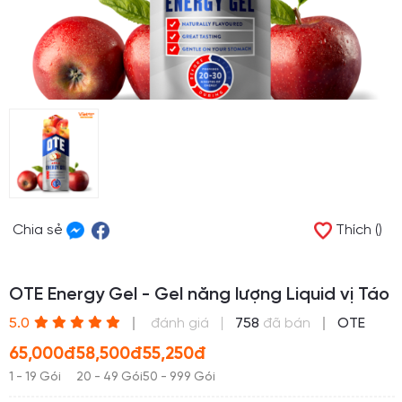
Chia sẻ
Thích ()
OTE Energy Gel - Gel năng lượng Liquid vị Táo
(*)
(*)
(*)
(*)
(*)
5.0
đánh giá
758
đã bán
OTE
65,000đ
58,500đ
55,250đ
1 - 19 Gói
20 - 49 Gói
50 - 999 Gói