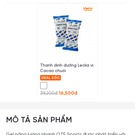
Thanh dinh dưỡng Lecka vị
Cacao chuối
DEAL SỐC
39,200đ
16,500đ
MÔ TẢ SẢN PHẨM
Gel năng lượng nhanh OTE Sports được phát triển với