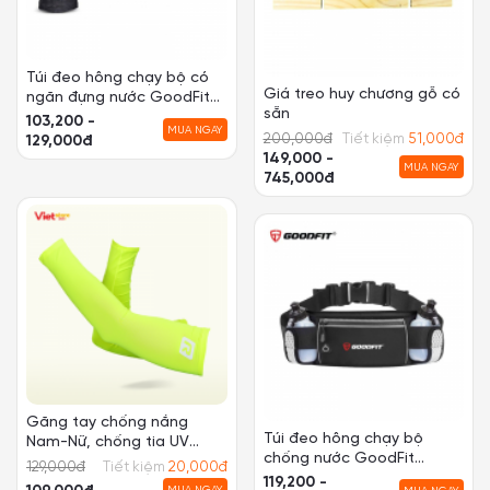
Túi đeo hông chạy bộ có
Giá treo huy chương gỗ có
ngăn đựng nước GoodFit
sẵn
GF108RB
103,200 -
MUA NGAY
200,000
đ
Tiết kiệm
51,000
đ
129,000đ
149,000 -
MUA NGAY
745,000đ
Găng tay chống nắng
Túi đeo hông chạy bộ
Nam-Nữ, chống tia UV
chống nước GoodFit
Royabe
129,000
đ
Tiết kiệm
20,000
đ
GF120RB
119,200 -