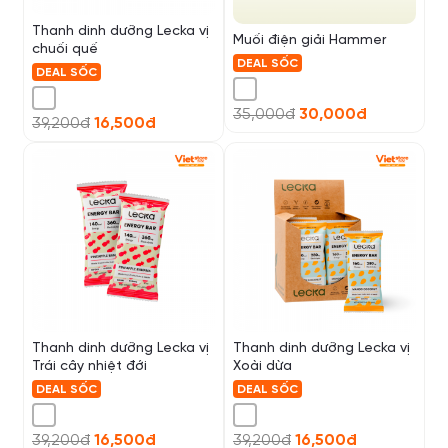
Thanh dinh dưỡng Lecka vị
Muối điện giải Hammer
chuối quế
DEAL SỐC
DEAL SỐC
35,000đ
30,000đ
39,200đ
16,500đ
Thanh dinh dưỡng Lecka vị
Thanh dinh dưỡng Lecka vị
Trái cây nhiệt đới
Xoài dừa
DEAL SỐC
DEAL SỐC
39,200đ
16,500đ
39,200đ
16,500đ