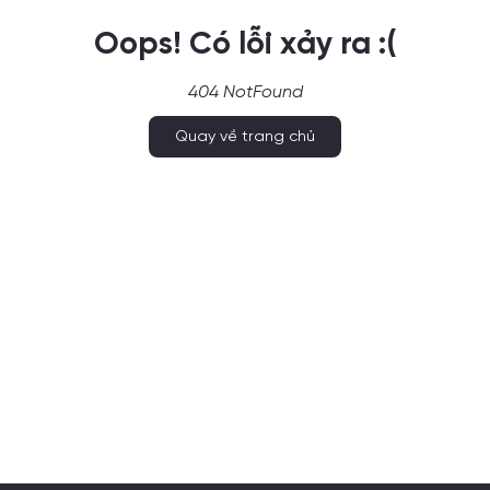
Oops! Có lỗi xảy ra :(
404 NotFound
Quay về trang chủ