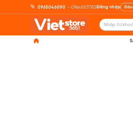
Đăng nhập
0965046090
- 0964883785
Đăn
S